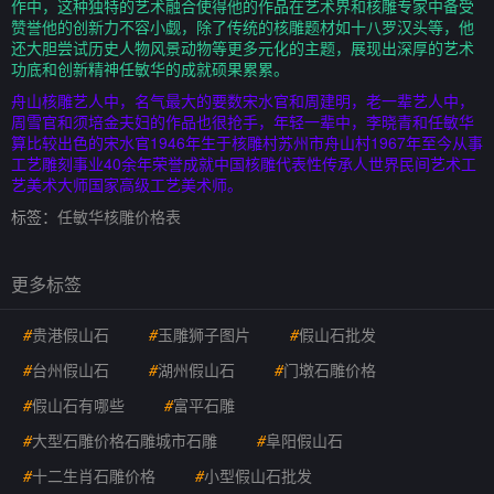
作中，这种独特的艺术融合使得他的作品在艺术界和核雕专家中备受
赞誉他的创新力不容小觑，除了传统的核雕题材如十八罗汉头等，他
还大胆尝试历史人物风景动物等更多元化的主题，展现出深厚的艺术
功底和创新精神任敏华的成就硕果累累。
舟山核雕艺人中，名气最大的要数宋水官和周建明，老一辈艺人中，
周雪官和须培金夫妇的作品也很抢手，年轻一辈中，李晓青和任敏华
算比较出色的宋水官1946年生于核雕村苏州市舟山村1967年至今从事
工艺雕刻事业40余年荣誉成就中国核雕代表性传承人世界民间艺术工
艺美术大师国家高级工艺美术师。
标签：
任敏华核雕价格表
更多标签
#
贵港假山石
#
玉雕狮子图片
#
假山石批发
#
台州假山石
#
湖州假山石
#
门墩石雕价格
#
假山石有哪些
#
富平石雕
#
大型石雕价格石雕城市石雕
#
阜阳假山石
#
十二生肖石雕价格
#
小型假山石批发