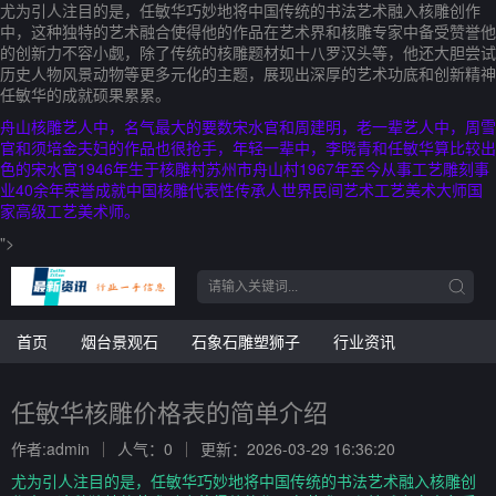
尤为引人注目的是，任敏华巧妙地将中国传统的书法艺术融入核雕创作
中，这种独特的艺术融合使得他的作品在艺术界和核雕专家中备受赞誉他
的创新力不容小觑，除了传统的核雕题材如十八罗汉头等，他还大胆尝试
历史人物风景动物等更多元化的主题，展现出深厚的艺术功底和创新精神
任敏华的成就硕果累累。
舟山核雕艺人中，名气最大的要数宋水官和周建明，老一辈艺人中，周雪
官和须培金夫妇的作品也很抢手，年轻一辈中，李晓青和任敏华算比较出
色的宋水官1946年生于核雕村苏州市舟山村1967年至今从事工艺雕刻事
业40余年荣誉成就中国核雕代表性传承人世界民间艺术工艺美术大师国
家高级工艺美术师。
">
首页
烟台景观石
石象石雕塑狮子
行业资讯
任敏华核雕价格表的简单介绍
作者:admin
人气：0
更新：2026-03-29 16:36:20
尤为引人注目的是，任敏华巧妙地将中国传统的书法艺术融入核雕创