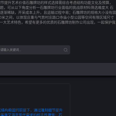
细节提升艺术价值石雕牌坊的样式选择需综合考虑结构功能文化及预算，
题，可从以下角度分析一石雕牌坊行业面临的挑战原材料筛选难度大 石
逐渐稀缺，开采成本上升，且运输过程中易；石雕牌坊的规格大小没有固
60米之间，以体现庄重与气势村庄路口寺庙小型公园等空间有限区域尺寸
的一大艺术特色，希望有更多的优质的石雕牌坊制作公司出现，一起保护我
证结构稳固的前提下，通过雕刻细节提升
统美学又满足现代需求的标志性建筑；石