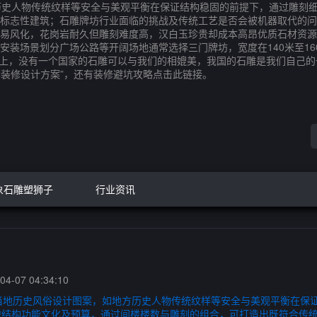
历史人物传统纹样等安全与美观平衡在保证结构稳固的前提下，通过雕刻
标志性建筑；石雕牌坊行业面临的挑战及传统工艺是否会被机器取代的问
易风化，花岗岩耐久但雕刻难度高，汉白玉珍贵却成本高昂优质石材资源
安装场景划分广场公路等开阔场地通常选择三门牌坊，宽度在140米至1
世界上，没有一个国家的石雕可以与我们的相媲美，我国的石雕是我们自己
套装修设计方案”，还有装修避坑攻略点击此链接。
象石雕塑狮子
行业资讯
4-07 04:34:10
当地历史风俗设计图案，如地方历史人物传统纹样等安全与美观平衡在保
虑结构功能文化及预算，通过间楼楼数与雕刻的组合，可打造出既符合传