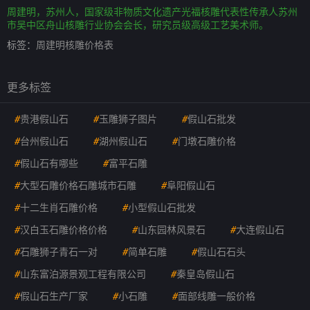
周建明，苏州人，国家级非物质文化遗产光福核雕代表性传承人苏州
市吴中区舟山核雕行业协会会长，研究员级高级工艺美术师。
标签：
周建明核雕价格表
更多标签
#
贵港假山石
#
玉雕狮子图片
#
假山石批发
#
台州假山石
#
湖州假山石
#
门墩石雕价格
#
假山石有哪些
#
富平石雕
#
大型石雕价格石雕城市石雕
#
阜阳假山石
#
十二生肖石雕价格
#
小型假山石批发
#
汉白玉石雕价格价格
#
山东园林风景石
#
大连假山石
#
石雕狮子青石一对
#
简单石雕
#
假山石石头
#
山东富泊源景观工程有限公司
#
秦皇岛假山石
#
假山石生产厂家
#
小石雕
#
面部线雕一般价格