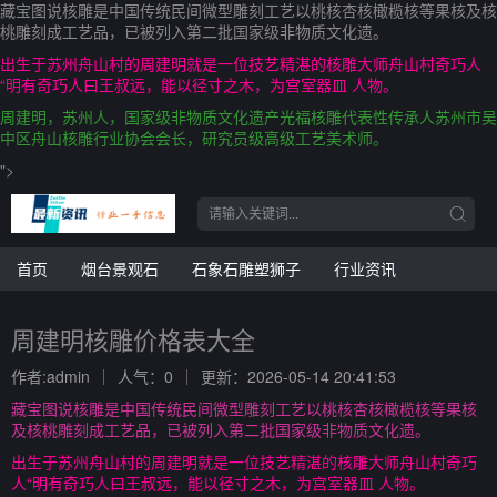
藏宝图说核雕是中国传统民间微型雕刻工艺以桃核杏核橄榄核等果核及核
桃雕刻成工艺品，已被列入第二批国家级非物质文化遗。
出生于苏州舟山村的周建明就是一位技艺精湛的核雕大师舟山村奇巧人
“明有奇巧人曰王叔远，能以径寸之木，为宫室器皿 人物。
周建明，苏州人，国家级非物质文化遗产光福核雕代表性传承人苏州市吴
中区舟山核雕行业协会会长，研究员级高级工艺美术师。
">
首页
烟台景观石
石象石雕塑狮子
行业资讯
周建明核雕价格表大全
作者:admin
人气：0
更新：2026-05-14 20:41:53
藏宝图说核雕是中国传统民间微型雕刻工艺以桃核杏核橄榄核等果核
及核桃雕刻成工艺品，已被列入第二批国家级非物质文化遗。
出生于苏州舟山村的周建明就是一位技艺精湛的核雕大师舟山村奇巧
人“明有奇巧人曰王叔远，能以径寸之木，为宫室器皿 人物。